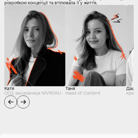
розробкою концепції та втілювала її у життя.
Катя
Таня
Даш
СЕО, засновниця NIVROKU
Head of Content
креа