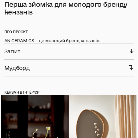
Перша зйомка для молодого бренду
кензанів
ПРО ПРОЄКТ
AN.CERAMICS – це молодий бренд кензанів.
Запит
Показати преміальність виробу, вигляд в інтерʼєрі, основні
переваги, а саме унікальність і автентичність та показати
Мудборд
функціональне використання. Щоб надалі ці знімки могли
продавати виріб на сторінці в Instagram.
КЕНЗАН В ІНТЕРʼЄРІ