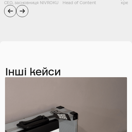
СЕО, засновниця NIVROKU
Head of Content
креа
Інші кейси